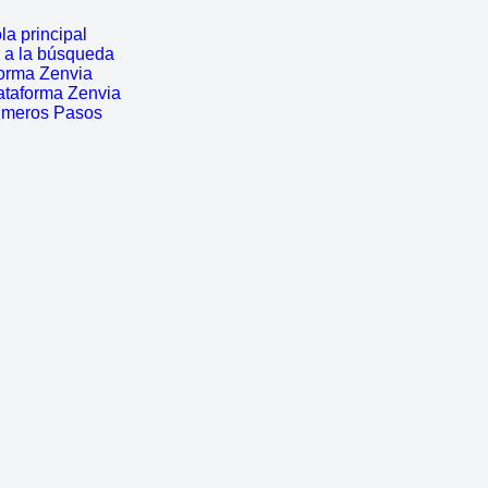
a principal
r a la búsqueda
forma Zenvia
ataforma Zenvia
rimeros Pasos