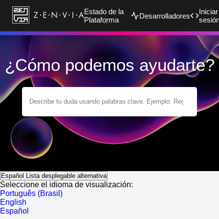
Estado de la
Iniciar
Desarrolladores
Plataforma
sesió
¿Cómo podemos ayudarte?
Español
Lista desplegable alternativa
Seleccione el idioma de visualización:
Português (Brasil)
English
Español