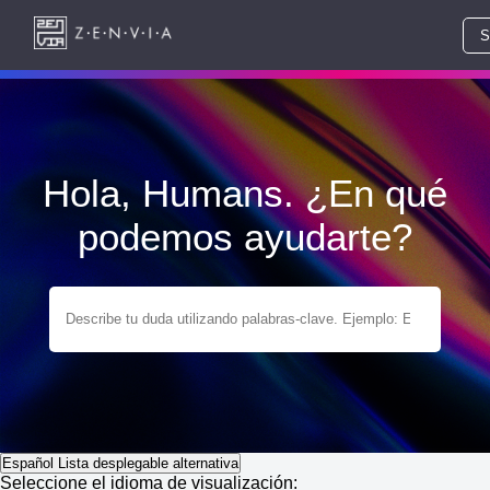
S
Hola, Humans. ¿En qué
podemos ayudarte?
Español
Lista desplegable alternativa
Seleccione el idioma de visualización: