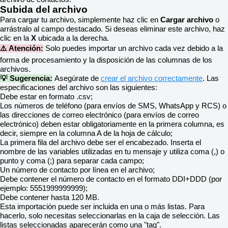
Subida del archivo
Para cargar tu archivo, simplemente haz clic en
Cargar archivo
o
arrástralo al campo destacado. Si deseas eliminar este archivo, haz
clic en la
X
ubicada a la derecha.
⚠️ Atención:
Solo puedes importar un archivo cada vez debido a la
forma de procesamiento y la disposición de las columnas de los
archivos.
💡 Sugerencia:
Asegúrate de
crear el archivo correctamente
. Las
especificaciones del archivo son las siguientes:
Debe estar en formato .csv;
Los números de teléfono (para envíos de SMS, WhatsApp y RCS) o
las direcciones de correo electrónico (para envíos de correo
electrónico) deben estar obligatoriamente en la primera columna, es
decir, siempre en la columna A de la hoja de cálculo;
La primera fila del archivo debe ser el encabezado. Inserta el
nombre de las variables utilizadas en tu mensaje y utiliza coma (,) o
punto y coma (;) para separar cada campo;
Un número de contacto por línea en el archivo;
Debe contener el número de contacto en el formato DDI+DDD (por
ejemplo: 5551999999999);
Debe contener hasta 120 MB.
Esta importación puede ser incluida en una o más listas. Para
hacerlo, solo necesitas seleccionarlas en la caja de selección. Las
listas seleccionadas aparecerán como una "tag".