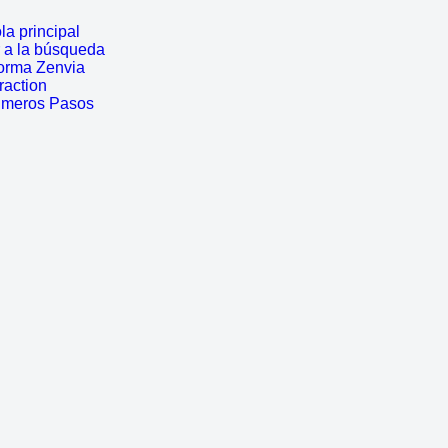
a principal
r a la búsqueda
forma Zenvia
traction
rimeros Pasos