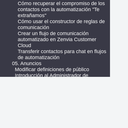
Cómo recuperar el compromiso de los
contactos con la automatización "Te
extrañamos"
Cómo usar el constructor de reglas de
comunicación
Crear un flujo de comunicación
automatizado en Zenvia Customer
Cloud
Transferir contactos para chat en flujos
de automatización
05. Anuncios
Modificar definiciones de público
Introducción al Administrador de
Anuncios de Meta: Conceptos y
funcionalidades
Presupuesto diario: Cómo funciona y qué
hacer con las variaciones de valor
Promocionar publicación
Vincular una cuenta Meta para crear
anuncios
Visión general de los anuncios: