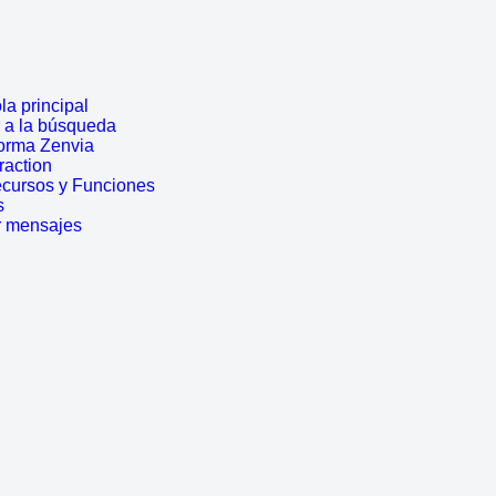
a principal
r a la búsqueda
forma Zenvia
traction
ecursos y Funciones
s
r mensajes