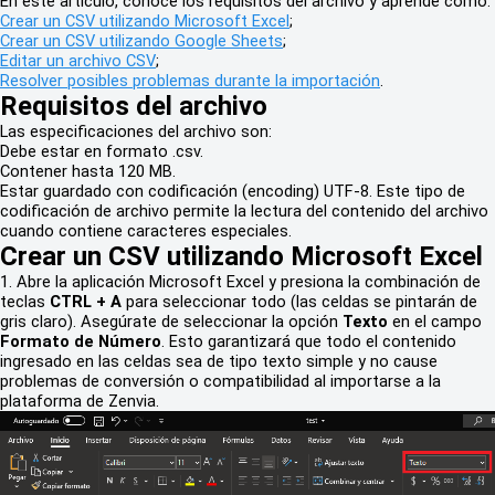
En este artículo, conoce los requisitos del archivo y aprende cómo:
Crear un CSV utilizando Microsoft Excel
;
Crear un CSV utilizando Google Sheets
;
Editar un archivo CSV
;
Resolver posibles problemas durante la importación
.
Requisitos del archivo
Las especificaciones del archivo son:
Debe estar en formato .csv.
Contener hasta 120 MB.
Estar guardado con codificación (encoding) UTF-8. Este tipo de
codificación de archivo permite la lectura del contenido del archivo
cuando contiene caracteres especiales.
Crear un CSV utilizando Microsoft Excel
1. Abre la aplicación Microsoft Excel y presiona la combinación de
teclas
CTRL + A
para seleccionar todo (las celdas se pintarán de
gris claro). Asegúrate de seleccionar la opción
Texto
en el campo
Formato de Número
. Esto garantizará que todo el contenido
ingresado en las celdas sea de tipo texto simple y no cause
problemas de conversión o compatibilidad al importarse a la
plataforma de Zenvia.