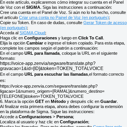
En este artículo, explicaremos cómo integrar su cuenta en el Panel
de Voz con el
SIGMA
. Siga las instrucciones a continuación:
Cree una cuenta en el Panel de Voz. Si aún no lo ha hecho, consulte
el artículo
Criar uma conta no Painel de Voz (en portugués)
;
Copie su Token. En caso de dudas, consulte
Gerar Token de acesso
(en portugués)
;
Acceda al
SIGMA Cloud
;
Haga clic en
Configuraciones
y luego en
Click
To Call
.
Elija la opción
Cambiar
e ingrese el token copiado. Para esta etapa,
complete los campos según el patrón a continuación:
En el campo
URL para llamada
, coloque la URL en el siguiente
formato:
https://voice-app.zenvia/segware/translate.php?
gravacao=1&id=[ID]&token=TOKEN_TOTALVOICE
En el campo
URL para escuchar las llamadas
,el formato correcto
es:
https://voice-app.zenvia.com/segware/translate.php?
ligacao=1&numero_origem=[RAMAL]&numero_destino=
[TELEFONE]&token=TOKEN_TOTALVOICE
6.
Marca la opción
GET
en
Método
y después clic en
Guardar
.
Al finalizar esta primera etapa, ahora debes configurar la extensión
en la plataforma de Sigma. Sigue las instrucciones:
Accede a
Configuraciones
>
Persona
;
Localiza al usuario y haz clic en
Configuración
;