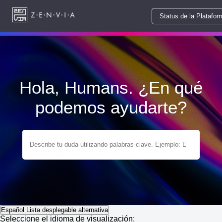
Status de la Platafor
Hola, Humans. ¿En qué
podemos ayudarte?
Español
Lista desplegable alternativa
Seleccione el idioma de visualización: