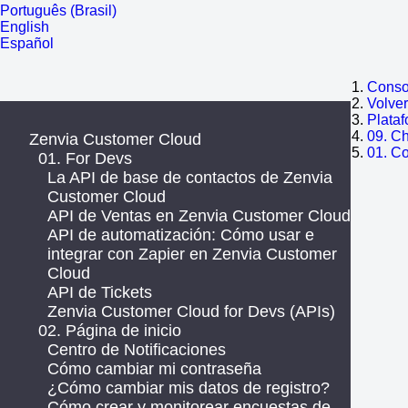
Português (Brasil)
English
Español
Consol
Volve
Plata
09. C
Zenvia Customer Cloud
01. C
01. For Devs
La API de base de contactos de Zenvia
Customer Cloud
API de Ventas en Zenvia Customer Cloud
API de automatización: Cómo usar e
integrar con Zapier en Zenvia Customer
Cloud
API de Tickets
Zenvia Customer Cloud for Devs (APIs)
02. Página de inicio
Centro de Notificaciones
Cómo cambiar mi contraseña
¿Cómo cambiar mis datos de registro?
Cómo crear y monitorear encuestas de