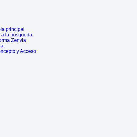
a principal
r a la búsqueda
forma Zenvia
hat
oncepto y Acceso