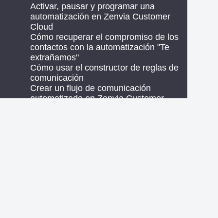
Activar, pausar y programar una
automatización en Zenvia Customer
Cloud
Cómo recuperar el compromiso de los
contactos con la automatización "Te
extrañamos"
Cómo usar el constructor de reglas de
comunicación
Crear un flujo de comunicación
automatizado en Zenvia Customer
Cloud
Transferir contactos para chat en flujos
de automatización
05. Anuncios
Modificar definiciones de público
Introducción al Administrador de
Anuncios de Meta: Conceptos y
funcionalidades
Presupuesto diario: Cómo funciona y qué
hacer con las variaciones de valor
Promocionar publicación