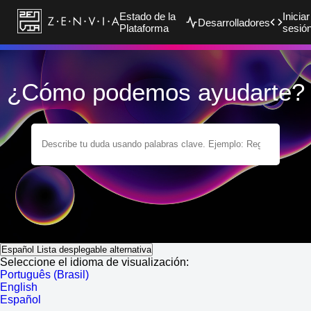
Estado de la
Iniciar
Desarrolladores
Plataforma
sesió
¿Cómo podemos ayudarte?
Español
Lista desplegable alternativa
Seleccione el idioma de visualización:
Português (Brasil)
English
Español