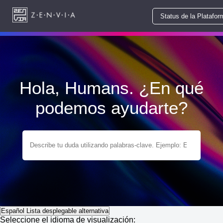
Status de la Platafor
Hola, Humans. ¿En qué
podemos ayudarte?
Español
Lista desplegable alternativa
Seleccione el idioma de visualización: