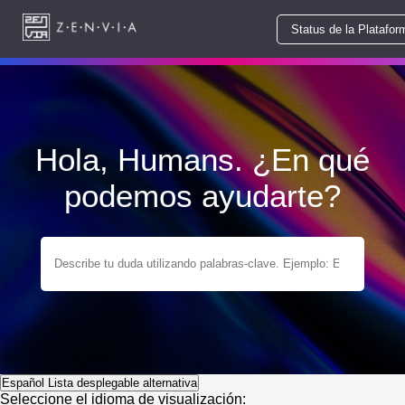
Status de la Platafor
Hola, Humans. ¿En qué
podemos ayudarte?
Español
Lista desplegable alternativa
Seleccione el idioma de visualización: