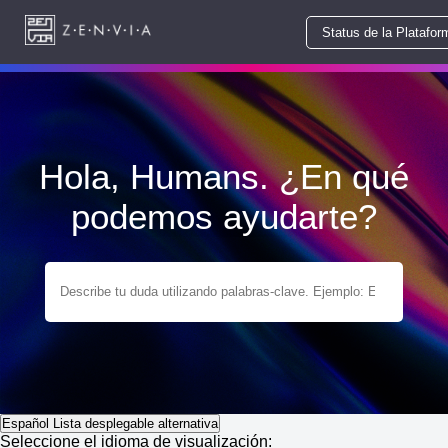
Status de la Platafor
Hola, Humans. ¿En qué
podemos ayudarte?
Español
Lista desplegable alternativa
Seleccione el idioma de visualización: