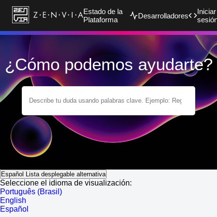
Estado de la
Iniciar
Desarrolladores
Plataforma
sesió
¿Cómo podemos ayudarte?
Español
Lista desplegable alternativa
Seleccione el idioma de visualización:
Português (Brasil)
English
Español