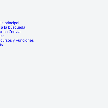
a principal
r a la búsqueda
forma Zenvia
hat
ecursos y Funciones
is