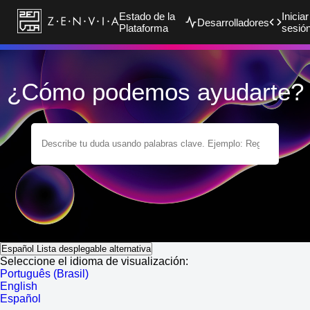
Estado de la
Iniciar
Desarrolladores
Plataforma
sesió
¿Cómo podemos ayudarte?
Español
Lista desplegable alternativa
Seleccione el idioma de visualización:
Português (Brasil)
English
Español