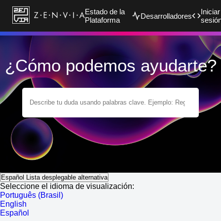
Estado de la
Iniciar
Desarrolladores
Plataforma
sesió
¿Cómo podemos ayudarte?
Español
Lista desplegable alternativa
Seleccione el idioma de visualización:
Português (Brasil)
English
Español