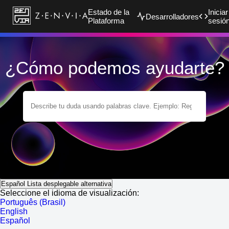
Estado de la
Iniciar
Desarrolladores
Plataforma
sesió
¿Cómo podemos ayudarte?
Español
Lista desplegable alternativa
Seleccione el idioma de visualización:
Português (Brasil)
English
Español