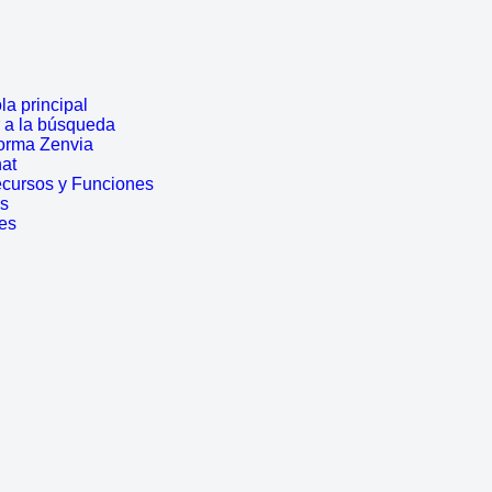
a principal
r a la búsqueda
forma Zenvia
hat
ecursos y Funciones
es
es