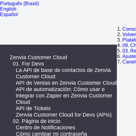
Português (Brasil)
English
Español
Consol
Volve
Plata
09. C
03. R
Ajust
Zenvia Customer Cloud
Canel
01. For Devs
La API de base de contactos de Zenvia
Customer Cloud
API de Ventas en Zenvia Customer Cloud
API de automatización: Cómo usar e
integrar con Zapier en Zenvia Customer
Cloud
API de Tickets
Zenvia Customer Cloud for Devs (APIs)
02. Página de inicio
Centro de Notificaciones
Cómo cambiar mi contraseña