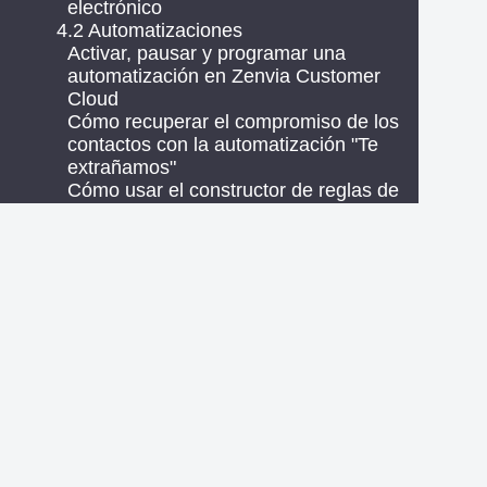
electrónico
4.2 Automatizaciones
Activar, pausar y programar una
automatización en Zenvia Customer
Cloud
Cómo recuperar el compromiso de los
contactos con la automatización "Te
extrañamos"
Cómo usar el constructor de reglas de
comunicación
Crear un flujo de comunicación
automatizado en Zenvia Customer
Cloud
Transferir contactos para chat en flujos
de automatización
05. Anuncios
Modificar definiciones de público
Introducción al Administrador de
Anuncios de Meta: Conceptos y
funcionalidades
Presupuesto diario: Cómo funciona y qué