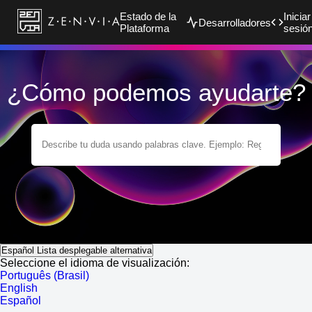
Estado de la
Iniciar
Desarrolladores
Plataforma
sesió
¿Cómo podemos ayudarte?
Español
Lista desplegable alternativa
Seleccione el idioma de visualización:
Português (Brasil)
English
Español