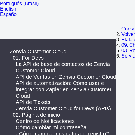
Português (Brasil)
English
Español
Consol
Volve
Plata
09. C
03. R
Zenvia Customer Cloud
Servic
01. For Devs
La API de base de contactos de Zenvia
Customer Cloud
API de Ventas en Zenvia Customer Cloud
API de automatización: Cómo usar e
integrar con Zapier en Zenvia Customer
Cloud
API de Tickets
Zenvia Customer Cloud for Devs (APIs)
02. Página de inicio
Centro de Notificaciones
Cómo cambiar mi contraseña
¿Cómo cambiar mis datos de registro?