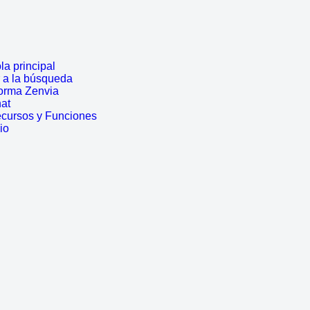
a principal
r a la búsqueda
forma Zenvia
hat
ecursos y Funciones
io