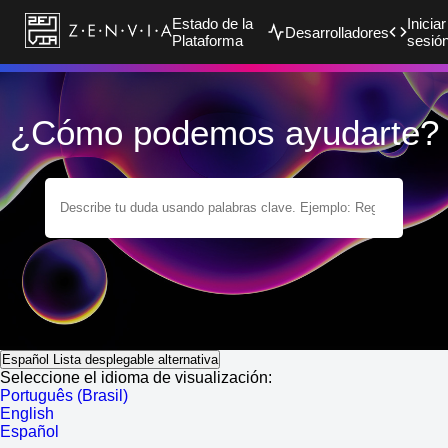
Estado de la
Iniciar
Desarrolladores
Plataforma
sesió
¿Cómo podemos ayudarte?
Español
Lista desplegable alternativa
Seleccione el idioma de visualización:
Português (Brasil)
English
Español