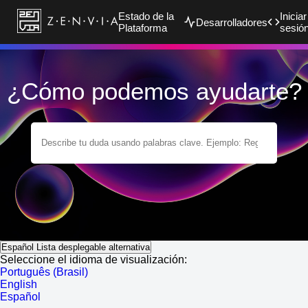
Estado de la
Iniciar
Desarrolladores
Plataforma
sesió
¿Cómo podemos ayudarte?
Español
Lista desplegable alternativa
Seleccione el idioma de visualización:
Português (Brasil)
English
Español