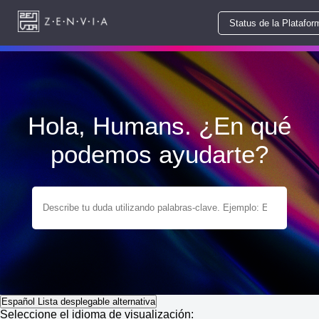
Status de la Platafor
Hola, Humans. ¿En qué
podemos ayudarte?
Español
Lista desplegable alternativa
Seleccione el idioma de visualización: