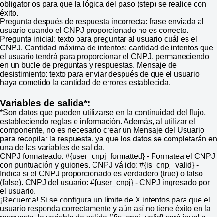
obligatorios para que la lógica del paso (step) se realice con
éxito.
Pregunta después de respuesta incorrecta: frase enviada al
usuario cuando el CNPJ proporcionado no es correcto.
Pregunta inicial: texto para preguntar al usuario cuál es el
CNPJ. Cantidad máxima de intentos: cantidad de intentos que
el usuario tendrá para proporcionar el CNPJ, permaneciendo
en un bucle de preguntas y respuestas. Mensaje de
desistimiento: texto para enviar después de que el usuario
haya cometido la cantidad de errores establecida.
Variables de salida*:
*Son datos que pueden utilizarse en la continuidad del flujo,
estableciendo reglas e información. Además, al utilizar el
componente, no es necesario crear un Mensaje del Usuario
para recopilar la respuesta, ya que los datos se completarán en
una de las variables de salida.
CNPJ formateado: #{user_cnpj_formatted} - Formatea el CNPJ
con puntuación y guiones. CNPJ válido: #{is_cnpj_valid} -
Indica si el CNPJ proporcionado es verdadero (true) o falso
(false). CNPJ del usuario: #{user_cnpj} - CNPJ ingresado por
el usuario.
¡Recuerda! Si se configura un límite de X intentos para que el
usuario responda correctamente y aún así no tiene éxito en la