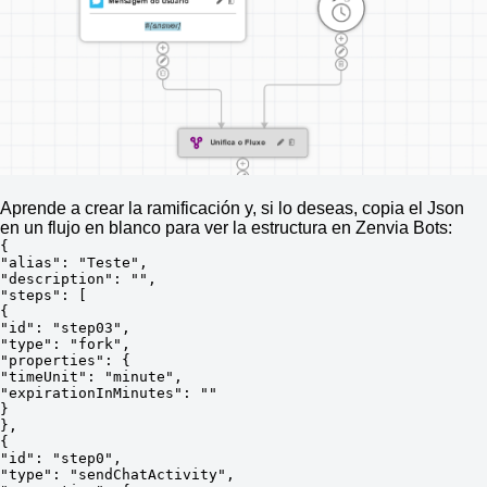
Aprende a crear la ramificación y, si lo deseas, copia el Json
en un flujo en blanco para ver la estructura en Zenvia Bots:
{
"alias": "Teste",
"description": "",
"steps": [
{
"id": "step03",
"type": "fork",
"properties": {
"timeUnit": "minute",
"expirationInMinutes": ""
}
},
{
"id": "step0",
"type": "sendChatActivity",