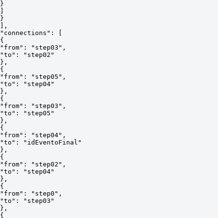
}
]
}
],
"connections": [
{
"from": "step03",
"to": "step02"
},
{
"from": "step05",
"to": "step04"
},
{
"from": "step03",
"to": "step05"
},
{
"from": "step04",
"to": "idEventoFinal"
},
{
"from": "step02",
"to": "step04"
},
{
"from": "step0",
"to": "step03"
},
{