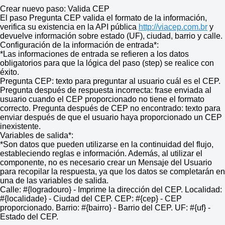
Crear nuevo paso: Valida CEP
El paso Pregunta CEP valida el formato de la información,
verifica su existencia en la API pública
http://viacep.com.br
y
devuelve información sobre estado (UF), ciudad, barrio y calle.
Configuración de la información de entrada*:
*Las informaciones de entrada se refieren a los datos
obligatorios para que la lógica del paso (step) se realice con
éxito.
Pregunta CEP: texto para preguntar al usuario cuál es el CEP.
Pregunta después de respuesta incorrecta: frase enviada al
usuario cuando el CEP proporcionado no tiene el formato
correcto. Pregunta después de CEP no encontrado: texto para
enviar después de que el usuario haya proporcionado un CEP
inexistente.
Variables de salida*:
*Son datos que pueden utilizarse en la continuidad del flujo,
estableciendo reglas e información. Además, al utilizar el
componente, no es necesario crear un Mensaje del Usuario
para recopilar la respuesta, ya que los datos se completarán en
una de las variables de salida.
Calle: #{logradouro} - Imprime la dirección del CEP. Localidad:
#{localidade} - Ciudad del CEP. CEP: #{cep} - CEP
proporcionado. Barrio: #{bairro} - Barrio del CEP. UF: #{uf} -
Estado del CEP.