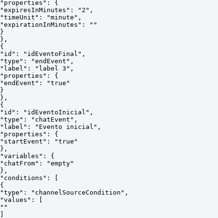
"properties": {
"expiresInMinutes": "2",
"timeUnit": "minute",
"expirationInMinutes": ""
}
},
{
"id": "idEventoFinal",
"type": "endEvent",
"label": "label 3",
"properties": {
"endEvent": "true"
}
},
{
"id": "idEventoInicial",
"type": "chatEvent",
"label": "Evento inicial",
"properties": {
"startEvent": "true"
},
"variables": {
"chatFrom": "empty"
},
"conditions": [
{
"type": "channelSourceCondition",
"values": [
""
]