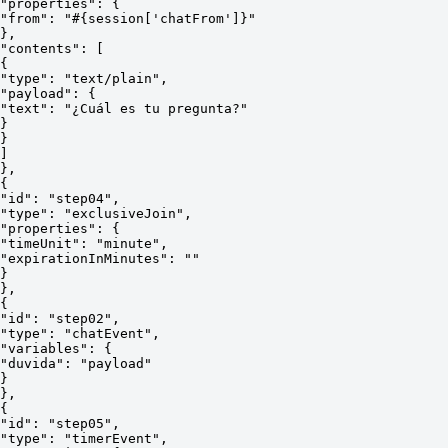
"properties": {
"from": "#{session['chatFrom']}"
},
"contents": [
{
"type": "text/plain",
"payload": {
"text": "¿Cuál es tu pregunta?"
}
}
]
},
{
"id": "step04",
"type": "exclusiveJoin",
"properties": {
"timeUnit": "minute",
"expirationInMinutes": ""
}
},
{
"id": "step02",
"type": "chatEvent",
"variables": {
"duvida": "payload"
}
},
{
"id": "step05",
"type": "timerEvent",