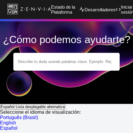
Estado de la
Iniciar
Desarrolladores
Plataforma
sesió
¿Cómo podemos ayudarte?
Español
Lista desplegable alternativa
Seleccione el idioma de visualización:
Português (Brasil)
English
Español