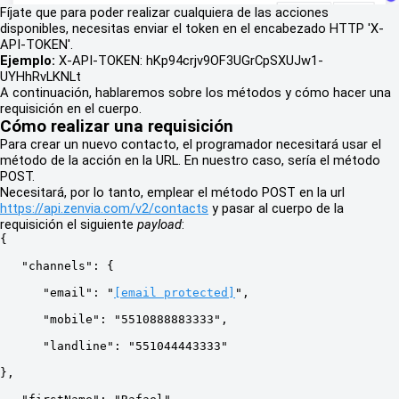
Fíjate que para poder realizar cualquiera de las acciones
disponibles, necesitas enviar el token en el encabezado HTTP 'X-
API-TOKEN'.
Ejemplo:
X-API-TOKEN: hKp94crjv9OF3UGrCpSXUJw1-
UYHhRvLKNLt
A continuación, hablaremos sobre los métodos y cómo hacer una
requisición en el cuerpo.
Cómo realizar una requisición
Para crear un nuevo contacto, el programador necesitará usar el
método de la acción en la URL. En nuestro caso, sería el método
POST.
Necesitará, por lo tanto, emplear el método POST en la url
https://api.zenvia.com/v2/contacts
y pasar al cuerpo de la
requisición el siguiente
payload
:
{
   "channels": {
      "email": "
[email protected]
",
      "mobile": "5510888883333",
      "landline": "551044443333"
},