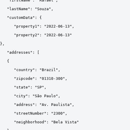
   "firstName": "Rafael",
   "lastName": "Souza",
   "customData": {
      "property1": "2022-06-13",
      "property2": "2022-06-13"
},
   "addresses": [
   {
      "country": "Brazil",
      "zipcode": "01310-300",
      "state": "SP",
      "city": "São Paulo",
      "address": "Av. Paulista",
      "streetNumber": "2300",
      "neighborhood": "Bela Vista"