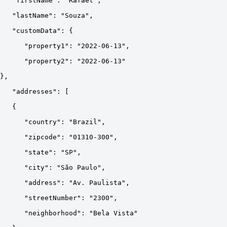
   "firstName": "Rafael",
   "lastName": "Souza",
   "customData": {
      "property1": "2022-06-13",
      "property2": "2022-06-13"
},
   "addresses": [
   {
      "country": "Brazil",
      "zipcode": "01310-300",
      "state": "SP",
      "city": "São Paulo",
      "address": "Av. Paulista",
      "streetNumber": "2300",
      "neighborhood": "Bela Vista"