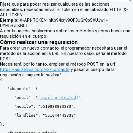
Fíjate que para poder realizar cualquiera de las acciones
disponibles, necesitas enviar el token en el encabezado HTTP 'X-
API-TOKEN'.
Ejemplo:
X-API-TOKEN: hKp94crjv9OF3UGrCpSXUJw1-
UYHhRvLKNLt
A continuación, hablaremos sobre los métodos y cómo hacer una
requisición en el cuerpo.
Cómo realizar una requisición
Para crear un nuevo contacto, el programador necesitará usar el
método de la acción en la URL. En nuestro caso, sería el método
POST.
Necesitará, por lo tanto, emplear el método POST en la url
https://api.zenvia.com/v2/contacts
y pasar al cuerpo de la
requisición el siguiente
payload
:
{
   "channels": {
      "email": "
[email protected]
",
      "mobile": "5510888883333",
      "landline": "551044443333"
},