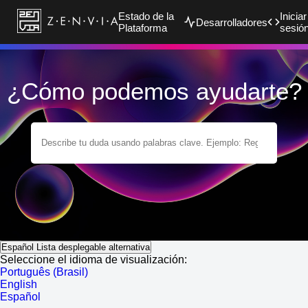
Estado de la
Iniciar
Desarrolladores
Plataforma
sesió
¿Cómo podemos ayudarte?
Español
Lista desplegable alternativa
Seleccione el idioma de visualización:
Português (Brasil)
English
Español