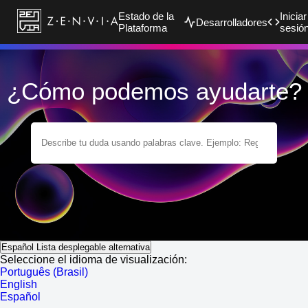
Estado de la
Iniciar
Desarrolladores
Plataforma
sesió
¿Cómo podemos ayudarte?
Español
Lista desplegable alternativa
Seleccione el idioma de visualización:
Português (Brasil)
English
Español