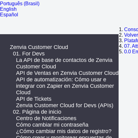
Português (Brasil)
English
Español
Consol
Volve
Plata
07. At
Zenvia Customer Cloud
0.0 E
01. For Devs
La API de base de contactos de Zenvia
Customer Cloud
API de Ventas en Zenvia Customer Cloud
API de automatización: Cómo usar e
integrar con Zapier en Zenvia Customer
Cloud
API de Tickets
Zenvia Customer Cloud for Devs (APIs)
02. Página de inicio
Centro de Notificaciones
Cómo cambiar mi contraseña
¿Cómo cambiar mis datos de registro?
Cómo crear y monitorear encuestas de