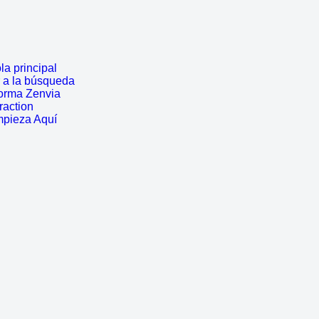
a principal
r a la búsqueda
forma Zenvia
traction
mpieza Aquí