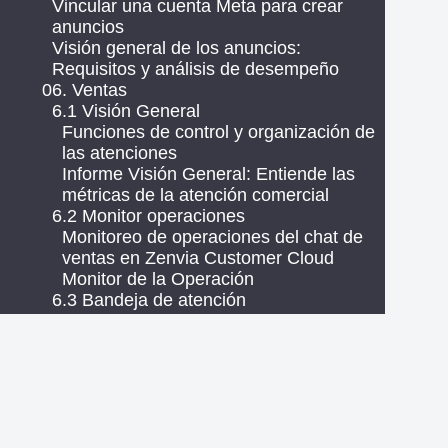
Vincular una cuenta Meta para crear
anuncios
Visión general de los anuncios:
Requisitos y análisis de desempeño
06. Ventas
6.1 Visión General
Funciones de control y organización de
las atenciones
Informe Visión General: Entiende las
métricas de la atención comercial
6.2 Monitor operaciones
Monitoreo de operaciones del chat de
ventas en Zenvia Customer Cloud
Monitor de la Operación
6.3 Bandeja de atención
Zenvia Convertir App
Bandeja de atención comercial en
Zenvia Customer Cloud
Bandeja de entrada compartida
Bandeja de Atención Compartido en
Zenvia Customer Cloud
Llamada de voz por WhatsApp en la