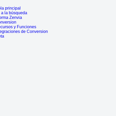
a principal
r a la búsqueda
forma Zenvia
onversion
ecursos y Funciones
tegraciones de Conversion
eta