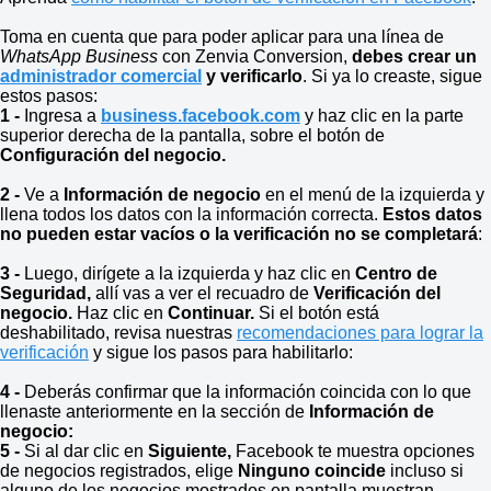
Toma en cuenta que para poder aplicar para una línea de
WhatsApp Business
con Zenvia Conversion,
debes crear un
administrador comercial
y verificarlo
. Si ya lo creaste, sigue
estos pasos:
1 -
Ingresa a
business.facebook.com
y haz clic en la parte
superior derecha de la pantalla, sobre el botón de
Configuración del negocio.
2 -
Ve a
Información de negocio
en el menú de la izquierda y
llena todos los datos con la información correcta.
Estos datos
no pueden estar vacíos o la verificación no se completará
:
3 -
Luego, dirígete a la izquierda y haz clic en
Centro de
Seguridad,
allí vas a ver el recuadro de
Verificación del
negocio.
Haz clic en
Continuar.
Si el botón está
deshabilitado, revisa nuestras
recomendaciones para lograr la
verificación
y sigue los pasos para habilitarlo:
4 -
Deberás confirmar que la información coincida con lo que
llenaste anteriormente en la sección de
Información de
negocio:
5 -
Si al dar clic en
Siguiente,
Facebook te muestra opciones
de negocios registrados, elige
Ninguno coincide
incluso si
alguno de los negocios mostrados en pantalla muestran