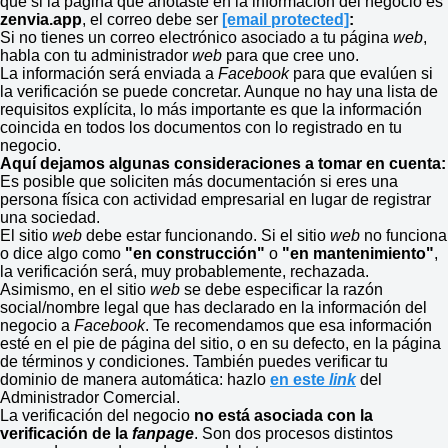
que si la página que anotaste en la información del negocio es
zenvia.app
, el correo debe ser
[email protected]
:
Si no tienes un correo electrónico asociado a tu página
web
,
habla con tu administrador
web
para que cree uno.
La información será enviada a
Facebook
para que evalúen si
la verificación se puede concretar. Aunque no hay una lista de
requisitos explícita, lo más importante es que la información
coincida en todos los documentos con lo registrado en tu
negocio.
Aquí dejamos algunas consideraciones a tomar en cuenta:
Es posible que soliciten más documentación si eres una
persona física con actividad empresarial en lugar de registrar
una sociedad.
El sitio
web
debe estar funcionando. Si el sitio
web
no funciona
o dice algo como
"en construcción"
o
"en mantenimiento"
,
la verificación será, muy probablemente, rechazada.
Asimismo, en el sitio
web
se debe especificar la razón
social/nombre legal que has declarado en la información del
negocio a
Facebook
. Te recomendamos que esa información
esté en el pie de página del sitio, o en su defecto, en la página
de términos y condiciones. También puedes verificar tu
dominio de manera automática: hazlo
en este
link
del
Administrador Comercial.
La verificación del negocio
no está asociada con la
verificación de la
fanpage
. Son dos procesos distintos