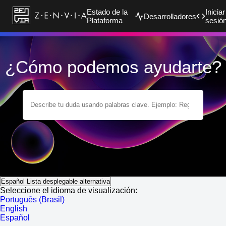
Estado de la
Iniciar
Desarrolladores
Plataforma
sesió
¿Cómo podemos ayudarte?
Español
Lista desplegable alternativa
Seleccione el idioma de visualización:
Português (Brasil)
English
Español