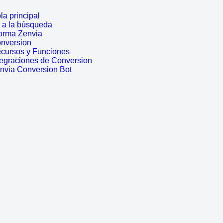
a principal
r a la búsqueda
forma Zenvia
onversion
ecursos y Funciones
tegraciones de Conversion
envia Conversion Bot