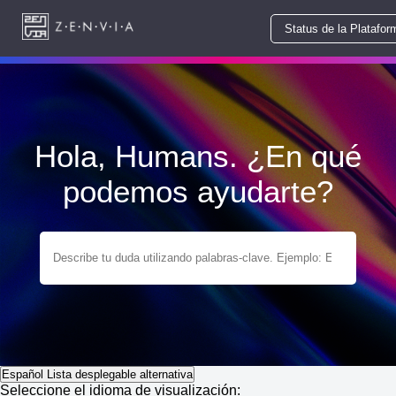
Status de la Platafor
Hola, Humans. ¿En qué
podemos ayudarte?
Español
Lista desplegable alternativa
Seleccione el idioma de visualización: