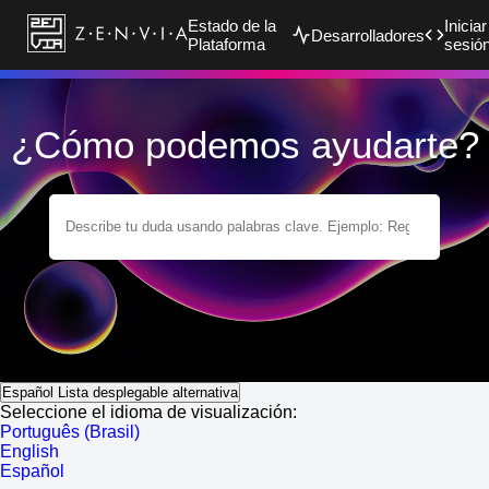
Estado de la
Iniciar
Desarrolladores
Plataforma
sesió
¿Cómo podemos ayudarte?
Español
Lista desplegable alternativa
Seleccione el idioma de visualización:
Português (Brasil)
English
Español