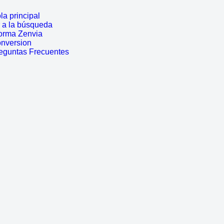
a principal
r a la búsqueda
forma Zenvia
onversion
reguntas Frecuentes