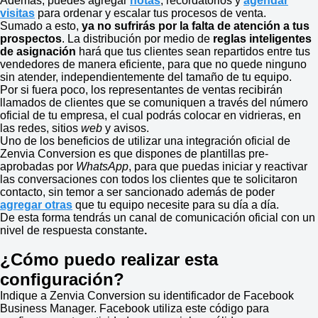
Además, puedes agregar
notas
, recordatorios y
agendar
visitas
para ordenar y escalar tus procesos de venta.
Sumado a esto,
ya no sufrirás por la falta de atención a tus
prospectos
. La distribución por medio de
reglas inteligentes
de asignación
hará que tus clientes sean repartidos entre tus
vendedores de manera eficiente, para que no quede ninguno
sin atender, independientemente del tamaño de tu equipo.
Por si fuera poco, los representantes de ventas recibirán
llamados de clientes que se comuniquen a través del número
oficial de tu empresa, el cual podrás colocar en vidrieras, en
las redes, sitios
web
y avisos.
Uno de los beneficios de utilizar una integración oficial de
Zenvia Conversion es que dispones de plantillas pre-
aprobadas por
WhatsApp
, para que puedas iniciar y reactivar
las conversaciones con todos los clientes que te solicitaron
contacto, sin temor a ser sancionado además de poder
agregar otras
que tu equipo necesite para su día a día.
De esta forma tendrás un canal de comunicación oficial con un
nivel de respuesta constante
.
¿Cómo puedo realizar esta
configuración?
Indique a Zenvia Conversion su identificador de Facebook
Business Manager. Facebook utiliza este código para