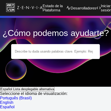
Estado de la
Iniciar
Desarrolladores
Plataforma
sesió
¿Cómo podemos ayudarte?
Español
Lista desplegable alternativa
Seleccione el idioma de visualización:
Português (Brasil)
English
Español