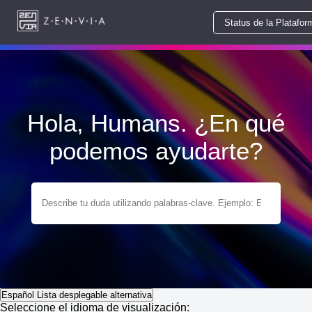
Status de la Platafor
Hola, Humans. ¿En qué
podemos ayudarte?
Español
Lista desplegable alternativa
Seleccione el idioma de visualización: