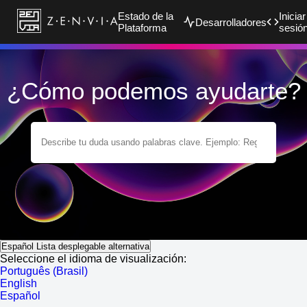
Estado de la
Iniciar
Desarrolladores
Plataforma
sesió
¿Cómo podemos ayudarte?
Español
Lista desplegable alternativa
Seleccione el idioma de visualización:
Português (Brasil)
English
Español