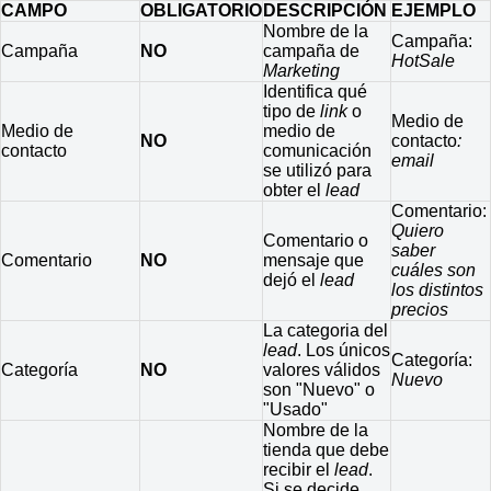
CAMPO
OBLIGATORIO
DESCRIPCIÓN
EJEMPLO
Nombre de la
Campaña:
Campaña
NO
campaña de
HotSale
Marketing
Identifica qué
tipo de
link
o
Medio de
Medio de
medio de
NO
contacto
:
contacto
comunicación
email
se utilizó para
obter el
lead
Comentario:
Quiero
Comentario o
saber
Comentario
NO
mensaje que
cuáles son
dejó el
lead
los distintos
precios
La categoria del
lead
. Los únicos
Categoría:
Categoría
NO
valores válidos
Nuevo
son "Nuevo" o
"Usado"
Nombre de la
tienda que debe
recibir el
lead
.
Si se decide