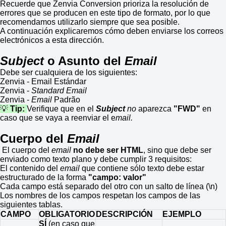
Recuerde que Zenvia Conversion prioriza la resolución de
errores que se producen en este tipo de formato, por lo que
recomendamos utilizarlo siempre que sea posible.
A continuación explicaremos cómo deben enviarse los correos
electrónicos a esta dirección.
Subject
o Asunto del
Email
Debe ser cualquiera de los siguientes:
Zenvia - Email Estándar
Zenvia -
Standard Email
Zenvia -
Email
Padrão
💡
Tip:
Verifique que en el
Subject
no
aparezca
"FWD"
en
caso que se vaya a reenviar el e
mail.
Cuerpo del
Email
El cuerpo del
email
no debe ser HTML
, sino que debe ser
enviado como texto plano y debe cumplir 3 requisitos:
El contenido del
email
que contiene sólo texto debe estar
estructurado de la forma
"campo: valor"
Cada campo está separado del otro con un salto de línea (\n)
Los nombres de los campos respetan los campos de las
siguientes tablas.
CAMPO
OBLIGATORIO
DESCRIPCIÓN
EJEMPLO
SÍ
(en caso que