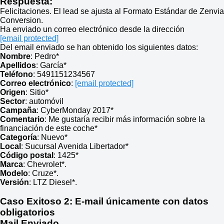
Respuesta:
Felicitaciones. El lead se ajusta al Formato Estándar de Zenvia
Conversion.
Ha enviado un correo electrónico desde la dirección
[email protected]
Del email enviado se han obtenido los siguientes datos:
Nombre
: Pedro*
Apellidos
: García*
Teléfono
: 5491151234567
Correo electrónico
:
[email protected]
Origen
: Sitio*
Sector
: automóvil
Campaña
: CyberMonday 2017*
Comentario
: Me gustaría recibir más información sobre la
financiación de este coche*
Categoría
: Nuevo*
Local
: Sucursal Avenida Libertador*
Código postal
: 1425*
Marca
: Chevrolet*.
Modelo
: Cruze*.
Versión
: LTZ Diesel*.
Caso Exitoso 2
: E-mail únicamente con datos
obligatorios
Mail Enviado