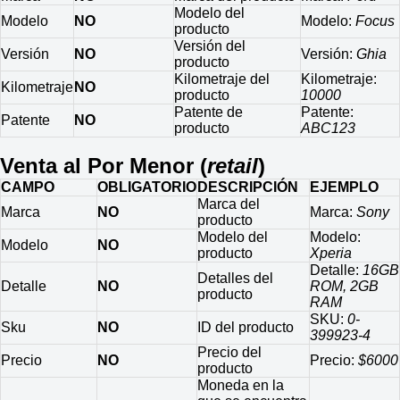
Modelo del
Modelo
NO
Modelo:
Focus
producto
Versión del
Versión
NO
Versión:
Ghia
producto
Kilometraje del
Kilometraje:
Kilometraje
NO
producto
10000
Patente de
Patente:
Patente
NO
producto
ABC123
Venta al Por Menor (
retail
)
CAMPO
OBLIGATORIO
DESCRIPCIÓN
EJEMPLO
Marca del
Marca
NO
Marca:
Sony
producto
Modelo del
Modelo:
Modelo
NO
producto
Xperia
Detalle:
16GB
Detalles del
Detalle
NO
ROM, 2GB
producto
RAM
SKU:
0-
Sku
NO
ID del producto
399923-4
Precio del
Precio
NO
Precio:
$6000
producto
Moneda en la