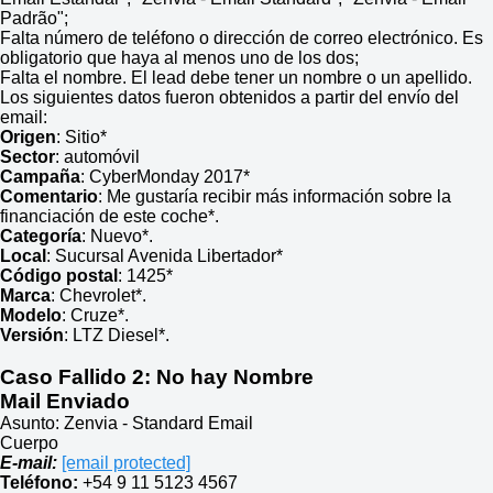
Padrão";
Falta número de teléfono o dirección de correo electrónico. Es
obligatorio que haya al menos uno de los dos;
Falta el nombre. El lead debe tener un nombre o un apellido.
Los siguientes datos fueron obtenidos a partir del envío del
email:
Origen
: Sitio*
Sector
: automóvil
Campaña
: CyberMonday 2017*
Comentario
: Me gustaría recibir más información sobre la
financiación de este coche*.
Categoría
: Nuevo*.
Local
: Sucursal Avenida Libertador*
Código postal
: 1425*
Marca
: Chevrolet*.
Modelo
: Cruze*.
Versión
: LTZ Diesel*.
Caso Fallido 2:
No hay Nombre
Mail Enviado
Asunto: Zenvia - Standard Email
Cuerpo
E-mail:
[email protected]
Teléfono:
+54 9 11 5123 4567