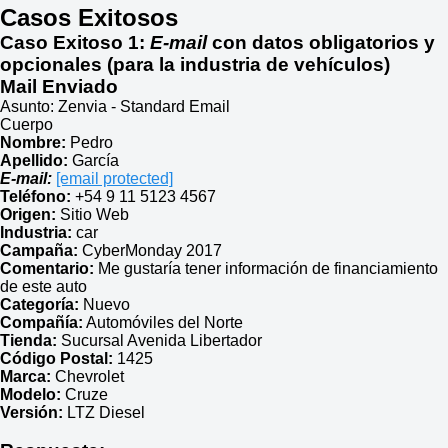
Casos Exitosos
Caso Exitoso 1
:
E-mail
con datos obligatorios y
opcionales (para la industria de vehículos)
Mail Enviado
Asunto: Zenvia - Standard Email
Cuerpo
Nombre:
Pedro
Apellido:
García
E-mail:
[email protected]
Teléfono:
+54 9 11 5123 4567
Origen:
Sitio Web
Industria:
car
Campaña:
CyberMonday 2017
Comentario:
Me gustaría tener información de financiamiento
de este auto
Categoría:
Nuevo
Compañía:
Automóviles del Norte
Tienda:
Sucursal Avenida Libertador
Código Postal:
1425
Marca:
Chevrolet
Modelo:
Cruze
Versión:
LTZ Diesel