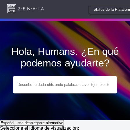
Status de la Platafor
Hola, Humans. ¿En qué
podemos ayudarte?
Español
Lista desplegable alternativa
Seleccione el idioma de visualización: