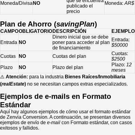
que se encuentra
Moneda/Divisa
NO
Moneda:
AR$
publicado el
precio
Plan de Ahorro (
savingPlan
)
CAMPO
OBLIGATORIO
DESCRIPCIÓN
EJEMPLO
Dinero inicial que se debe
Entrada:
Entrada
NO
poner para acceder al plan
$50000
de financiamiento
Cuotas:
Cuotas
NO
Cuotas del plan
$2500
Plazo:
12
Plazo
NO
Plazo del plan
meses
⚠️
Atención:
para la industria
Bienes Raíces/Inmobiliaria
(
realEstate
)
no se necesitan campos extras especializados.
Ejemplos de e-mails en Formato
Estándar
Aquí hay algunos ejemplos de cómo usar el formato estándar
de Zenvia Conversion. A continuación, se presentan diversos
ejemplos de envío de
e-mail
con Formato estándar, con casos
exitosos y fallidos.