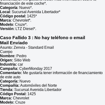
financiación de este coche*.
Categoría
: Nuevo*.
Local
: Sucursal Avenida Libertador*
Código postal
: 1425*
Marca
: Chevrolet*.
Modelo
: Cruze*.
Versión
: LTZ Diesel*.
Caso Fallido 3
: No hay teléfono o email
Mail Enviado
Asunto: Zenvia - Standard Email
Cuerpo
Nombre:
Pedro
Origen:
Sitio Web
Industria:
car
Campaña:
CyberMonday 2017
Comentario:
Me gustaría tener información de financiamiento
de este auto
Categoría:
Nuevo
Compañía:
Automóviles del Norte
Tienda:
Sucursal Avenida Libertador
Código Postal:
1425
Marca:
Chevrolet
Modelo:
Cruze