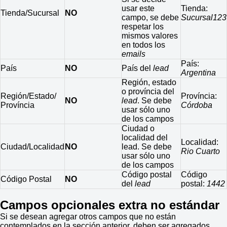
usar este
Tienda:
Tienda/Sucursal
NO
campo, se debe
Sucursal123
respetar los
mismos valores
en todos los
emails
País:
País
NO
País del
lead
Argentina
Región, estado
o província del
Región/Estado/
Província:
NO
lead
. Se debe
Província
Córdoba
usar sólo uno
de los campos
Ciudad o
localidad del
Localidad:
Ciudad/Localidad
NO
lead. Se debe
Rio Cuarto
usar sólo uno
de los campos
Código postal
Código
Código Postal
NO
del
lead
postal:
1442
Campos opcionales extra no estándar
Si se desean agregar otros campos que no están
contemplados en la sección anterior, deben ser agregados