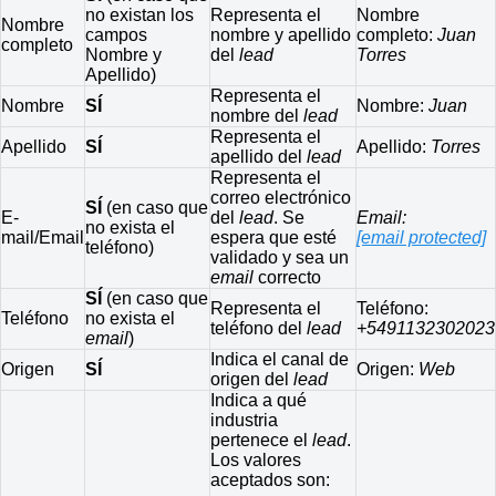
no existan los
Representa el
Nombre
Nombre
campos
nombre y apellido
completo:
Juan
completo
Nombre y
del
lead
Torres
Apellido)
Representa el
Nombre
SÍ
Nombre:
Juan
nombre del
lead
Representa el
Apellido
SÍ
Apellido:
Torres
apellido del
lead
Representa el
correo electrónico
SÍ
(en caso que
E-
del
lead
. Se
Email:
no exista el
mail/Email
espera que esté
[email protected]
teléfono)
validado y sea un
email
correcto
SÍ
(en caso que
Representa el
Teléfono:
Teléfono
no exista el
teléfono del
lead
+5491132302023
email
)
Indica el canal de
Origen
SÍ
Origen:
Web
origen del
lead
Indica a qué
industria
pertenece el
lead
.
Los valores
aceptados son: