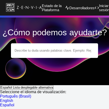
Estado de la
Iniciar
Desarrolladores
Plataforma
sesió
¿Cómo podemos ayudarte?
Español
Lista desplegable alternativa
Seleccione el idioma de visualización:
Português (Brasil)
English
Español