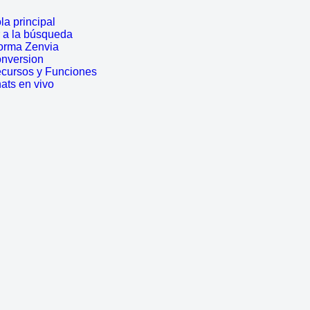
a principal
r a la búsqueda
forma Zenvia
onversion
ecursos y Funciones
ats en vivo