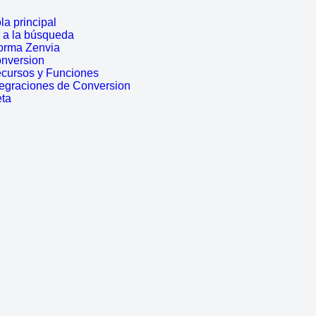
a principal
r a la búsqueda
forma Zenvia
onversion
ecursos y Funciones
tegraciones de Conversion
eta