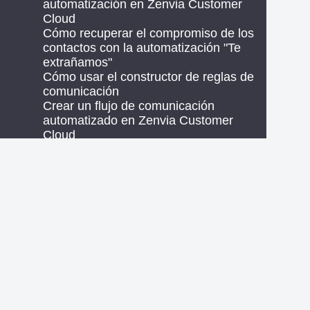
automatización en Zenvia Customer
Cloud
Cómo recuperar el compromiso de los
contactos con la automatización "Te
extrañamos"
Cómo usar el constructor de reglas de
comunicación
Crear un flujo de comunicación
automatizado en Zenvia Customer
Cloud
Transferir contactos para chat en flujos
de automatización
05. Anuncios
Modificar definiciones de público
Introducción al Administrador de
Anuncios de Meta: Conceptos y
funcionalidades
Presupuesto diario: Cómo funciona y qué
hacer con las variaciones de valor
Promocionar publicación
Vincular una cuenta Meta para crear
anuncios