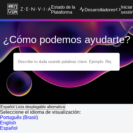
Estado de la
Iniciar
Desarrolladores
Plataforma
sesió
¿Cómo podemos ayudarte?
Español
Lista desplegable alternativa
Seleccione el idioma de visualización:
Português (Brasil)
English
Español