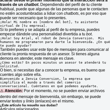
aclarar desde el primer momento que la interacción será a
través de un
chatbot
.
Dependiendo del perfil de tu cliente
habitual, puede que algunas de las personas que te contacten
no estén acostumbradas a lidiar con
chatbots
, es por eso que
puede ser necesario que lo presentes.
¡Hola! Mi nombre es [nombre del bot], tu asistente 
virtual de [tu empresa].
Si lo prefieres y se adapta al perfil de tu empresa, puedes
empezar dándole una personalidad divertida a tu
bot
.
¡Hola! Soy Ariel, el robot de Zenvia Conversion.  Mis 
humanos me programaron para darte la bienvenida. ¿En qué 
te puedo ayudar?
También puedes usar este tipo de mensajes para comunicar al
cliente la pronta respuesta de un asesor. Si tienes alguna
demora en atender, este mensaje es clave.
¿Cómo estás? En pocos minutos un asesor te atenderá tu 
solicitud.
O bien, si necesitas dar a conocer tu empresa, es bueno que
cuentes algo sobre ella.
Bienvenido a Zenvia Conversion, la empresa que 
simplifica el mundo a través del comercio 
conversacional. Cuéntanos en qué podemos ayudarte.
⚠️
Atención:
Por el momento, no se pueden enviar archivos
dentro del mensaje de bienvenida, sin embargo, se puede
enviar textos y
links
(enlaces) en el mismo.
¿Este artículo ha resuelto sus dudas?
Artículos relacionados