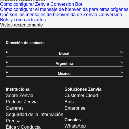
Cómo configurar Zenvia Conversion Bot
Cómo configurar el mensaje de bienvenida para otros orígenes
Qué son los mensajes de bienvenida de Zenvia Conversion
Bots y cómo activarlos
Vistos recientemente
Dirección de contacto
Brasil
Argentina
México
Institucional
Soluciones Zenvia
Sobre Zenvia
Customer Cloud
Podcast Zenvia
Bots
Carreras
Enterprise
Seguridad de la Información
Canales
Prensa
WhatsApp
Ética y Conducta