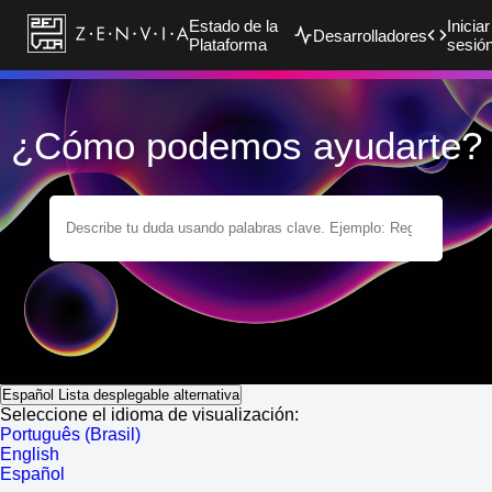
Estado de la
Iniciar
Desarrolladores
Plataforma
sesió
¿Cómo podemos ayudarte?
Español
Lista desplegable alternativa
Seleccione el idioma de visualización:
Português (Brasil)
English
Español