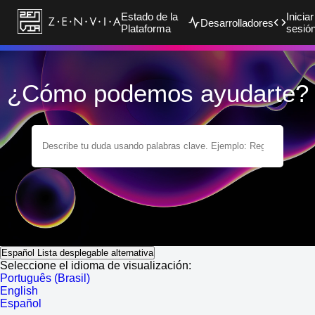
Estado de la
Iniciar
Desarrolladores
Plataforma
sesió
¿Cómo podemos ayudarte?
Español
Lista desplegable alternativa
Seleccione el idioma de visualización:
Português (Brasil)
English
Español