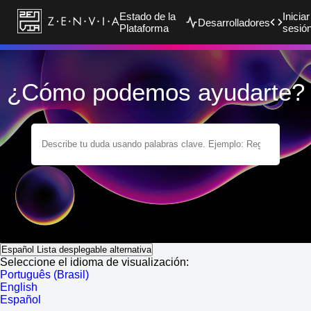
Estado de la
Iniciar
Desarrolladores
Plataforma
sesió
¿Cómo podemos ayudarte?
Español
Lista desplegable alternativa
Seleccione el idioma de visualización:
Português (Brasil)
English
Español