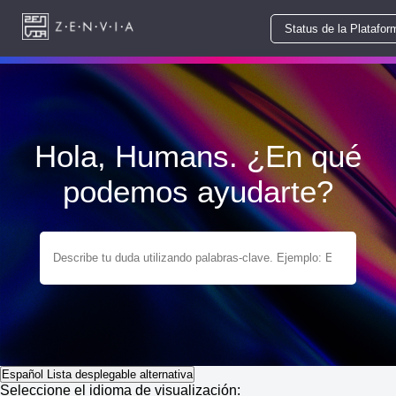
Status de la Platafor
Hola, Humans. ¿En qué
podemos ayudarte?
Español
Lista desplegable alternativa
Seleccione el idioma de visualización: