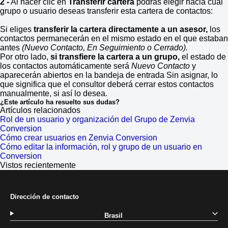
2 -
Al hacer clic en
Transferir cartera
podrás elegir hacia cuál
grupo o usuario deseas transferir esta cartera de contactos:
Si eliges
transferir la cartera directamente a un asesor,
los
contactos permanecerán en el mismo estado en el que estaban
antes
(Nuevo Contacto, En Seguimiento o Cerrado).
Por otro lado,
si transfiere la cartera a un grupo,
el estado de
los contactos automáticamente será
Nuevo Contacto
y
aparecerán abiertos en la bandeja de entrada Sin asignar, lo
que significa que el consultor deberá cerrar estos contactos
manualmente, si así lo desea.
¿Este artículo ha resuelto sus dudas?
Artículos relacionados
Rol de un usuario y organización del Grupo de Zenvia
Conversion
Cómo crear usuarios en Zenvia Conversion
Cómo editar la información, rol y grupo de un usuario en
Conversion
Vistos recientemente
Dirección de contacto
Brasil