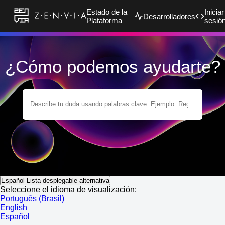
Estado de la
Iniciar
Desarrolladores
Plataforma
sesió
¿Cómo podemos ayudarte?
Español
Lista desplegable alternativa
Seleccione el idioma de visualización:
Português (Brasil)
English
Español