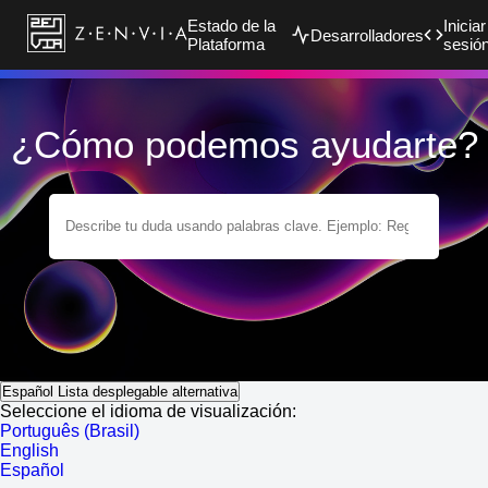
Estado de la
Iniciar
Desarrolladores
Plataforma
sesió
¿Cómo podemos ayudarte?
Español
Lista desplegable alternativa
Seleccione el idioma de visualización:
Português (Brasil)
English
Español