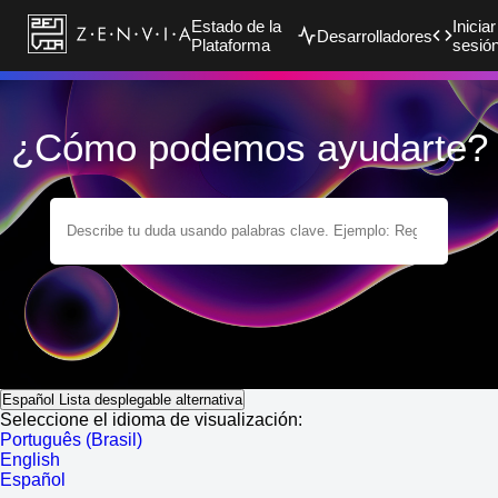
Estado de la
Iniciar
Desarrolladores
Plataforma
sesió
¿Cómo podemos ayudarte?
Español
Lista desplegable alternativa
Seleccione el idioma de visualización:
Português (Brasil)
English
Español