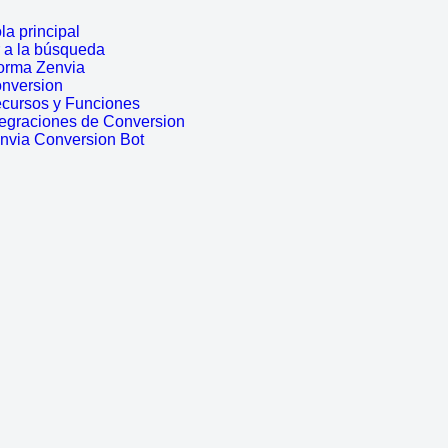
a principal
r a la búsqueda
forma Zenvia
onversion
ecursos y Funciones
tegraciones de Conversion
envia Conversion Bot