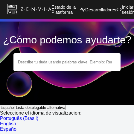
Estado de la
Iniciar
Desarrolladores
Plataforma
sesió
¿Cómo podemos ayudarte?
Español
Lista desplegable alternativa
Seleccione el idioma de visualización:
Português (Brasil)
English
Español